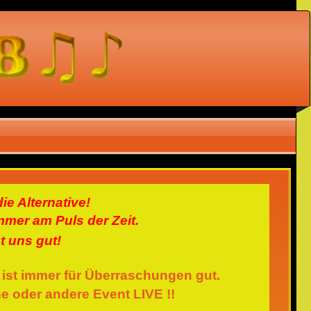
ie Alternative!
mer am Puls der Zeit.
t uns gut!
 ist immer für Überraschungen gut.
e oder andere Event LIVE !!