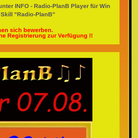
unter INFO - Radio-PlanB Player für Win
 Skill "Radio-PlanB"
nnen sich bewerben.
 Registrierung zur Verfügung !!