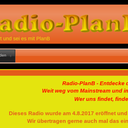
rt und sei es mit PlanB
lden
Radio-PlanB - Entdecke d
Weit weg vom Mainstream und im
Wer uns findet, finde
Dieses Radio wurde am 4.8.2017 eröffnet und
Wir übertragen gerne auch mal das ein