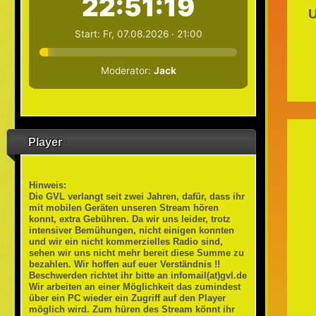
U
Player
Hinweis:
Die GVL verlangt seit zwei Jahren, dafür, dass ihr
mit mobilen Geräten unseren Stream hören
konnt, extra Gebühren. Da wir uns leider, trotz
intensiver Bemühungen, nicht einigen konnten
und wir ein nicht kommerzielles Radio sind,
sehen wir uns nicht mehr bereit diese Summe zu
bezahlen. Wir hoffen auf euer Verständnis !!
Beschwerden richtet ihr bitte an infomail(at)gvl.de
Wir arbeiten an einer Möglichkeit das zumindest
über ein PC wieder ein Zugriff auf den Player
möglich wird. Zum hüren des Stream könnt ihr