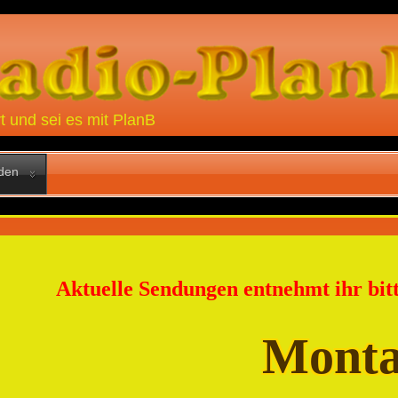
rt und sei es mit PlanB
lden