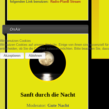
folgenden Link benutzen:
Radio-PlanB Stream
OnAir
Wir benutzen Cookies
Wir nutzen Cookies auf unserer Website. Einige von ihnen sind essenziell fü
entscheiden, ob Sie die Cookies zulassen möchten. Bitte beachten Sie, dass 
Akzeptieren
Ablehnen