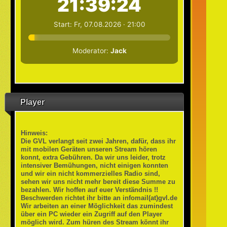
Player
Hinweis:
Die GVL verlangt seit zwei Jahren, dafür, dass ihr
mit mobilen Geräten unseren Stream hören
konnt, extra Gebühren. Da wir uns leider, trotz
intensiver Bemühungen, nicht einigen konnten
und wir ein nicht kommerzielles Radio sind,
sehen wir uns nicht mehr bereit diese Summe zu
bezahlen. Wir hoffen auf euer Verständnis !!
Beschwerden richtet ihr bitte an infomail(at)gvl.de
Wir arbeiten an einer Möglichkeit das zumindest
über ein PC wieder ein Zugriff auf den Player
möglich wird. Zum hüren des Stream könnt ihr