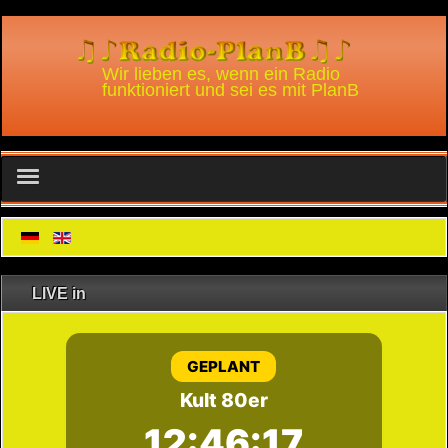
Wir lieben es, wenn ein Radio
funktioniert und sei es mit PlanB
Home
Radio
LIVE in
Infos
Podcast
An- / Abmelden