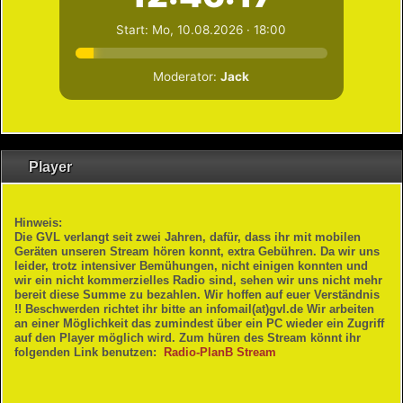
Player
Hinweis:
Die GVL verlangt seit zwei Jahren, dafür, dass ihr mit mobilen
Geräten unseren Stream hören konnt, extra Gebühren. Da wir uns
leider, trotz intensiver Bemühungen, nicht einigen konnten und
wir ein nicht kommerzielles Radio sind, sehen wir uns nicht mehr
bereit diese Summe zu bezahlen. Wir hoffen auf euer Verständnis
!! Beschwerden richtet ihr bitte an infomail(at)gvl.de Wir arbeiten
an einer Möglichkeit das zumindest über ein PC wieder ein Zugriff
auf den Player möglich wird. Zum hüren des Stream könnt ihr
folgenden Link benutzen:
Radio-PlanB Stream