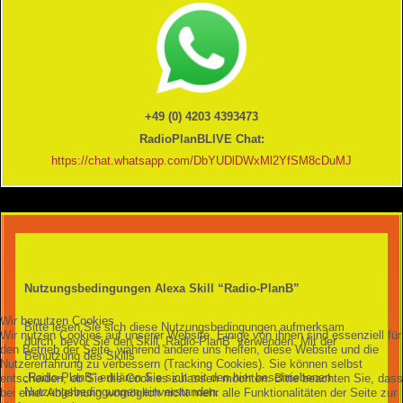
+49 (0) 4203 4393473
RadioPlanBLIVE Chat:
https://chat.whatsapp.com/DbYUDlDWxMl2YfSM8cDuMJ
Nutzungsbedingungen Alexa Skill “Radio-PlanB”
Wir benutzen Cookies
Bitte lesen Sie sich diese Nutzungsbedingungen aufmerksam
Wir nutzen Cookies auf unserer Website. Einige von ihnen sind essenziell für
durch, bevor Sie den Skill „Radio-PlanB“ verwenden. Mit der
den Betrieb der Seite, während andere uns helfen, diese Website und die
Benutzung des Skills
Nutzererfahrung zu verbessern (Tracking Cookies). Sie können selbst
„Radio-PlanB“ erklären Sie sich mit den hier beschriebenen
entscheiden, ob Sie die Cookies zulassen möchten. Bitte beachten Sie, dass
Nutzungsbedingungen einverstanden.
bei einer Ablehnung womöglich nicht mehr alle Funktionalitäten der Seite zur