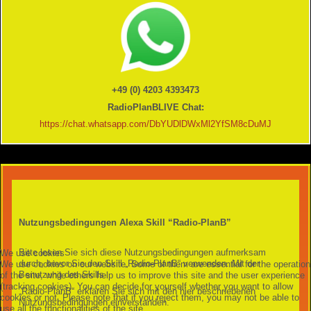
+49 (0) 4203 4393473
RadioPlanBLIVE Chat:
https://chat.whatsapp.com/DbYUDlDWxMl2YfSM8cDuMJ
Nutzungsbedingungen Alexa Skill “Radio-PlanB”
Bitte lesen Sie sich diese Nutzungsbedingungen aufmerksam
We use cookies
durch, bevor Sie den Skill „Radio-PlanB“ verwenden. Mit der
We use cookies on our website. Some of them are essential for the operation
Benutzung des Skills
of the site, while others help us to improve this site and the user experience
(tracking cookies). You can decide for yourself whether you want to allow
„Radio-PlanB“ erklären Sie sich mit den hier beschriebenen
cookies or not. Please note that if you reject them, you may not be able to
Nutzungsbedingungen einverstanden.
use all the functionalities of the site.