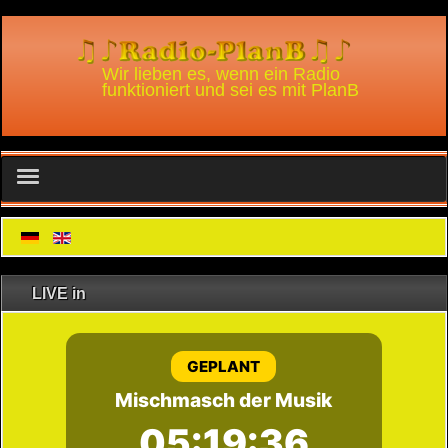
Wir lieben es, wenn ein Radio
funktioniert und sei es mit PlanB
WhatsApp Chat
Radio-PlanB und Alexa
LIVE in
Radio-PlanB Player für Win
Nutzungsbedingungen Alexa skill
Podcast
Home