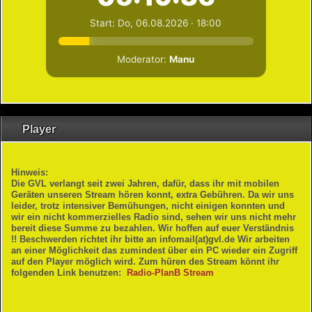
Radio
Infos
Log In / Out
Player
Hinweis:
Die GVL verlangt seit zwei Jahren, dafür, dass ihr mit mobilen
Geräten unseren Stream hören konnt, extra Gebühren. Da wir uns
leider, trotz intensiver Bemühungen, nicht einigen konnten und
wir ein nicht kommerzielles Radio sind, sehen wir uns nicht mehr
bereit diese Summe zu bezahlen. Wir hoffen auf euer Verständnis
!! Beschwerden richtet ihr bitte an infomail(at)gvl.de Wir arbeiten
an einer Möglichkeit das zumindest über ein PC wieder ein Zugriff
auf den Player möglich wird. Zum hüren des Stream könnt ihr
folgenden Link benutzen:
Radio-PlanB Stream