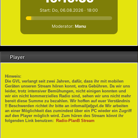
Radio
Infos
Log In / Out
Player
Hinweis:
Die GVL verlangt seit zwei Jahren, dafür, dass ihr mit mobilen
Geräten unseren Stream hören konnt, extra Gebühren. Da wir uns
leider, trotz intensiver Bemühungen, nicht einigen konnten und
wir ein nicht kommerzielles Radio sind, sehen wir uns nicht mehr
bereit diese Summe zu bezahlen. Wir hoffen auf euer Verständnis
!! Beschwerden richtet ihr bitte an infomail(at)gvl.de Wir arbeiten
an einer Möglichkeit das zumindest über ein PC wieder ein Zugriff
auf den Player möglich wird. Zum hüren des Stream könnt ihr
folgenden Link benutzen:
Radio-PlanB Stream