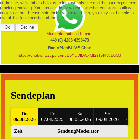
of the site, while others help us to improve this site and the user experience
(tracking cookies). You can decide for yourself whether you want to allow
cookies or not. Please note that if you reject them, you may not be able to
use all the functionalities of the site.
Ok
Decline
More information
|
Imprint
+49 (0) 4203 4393473
RadioPlanBLIVE Chat:
https://chat.whatsapp.com/DbYUDlDWxMl2YfSM8cDuMJ