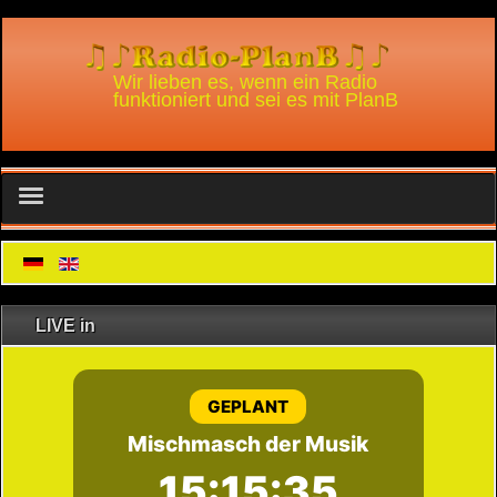
Wir lieben es, wenn ein Radio
funktioniert und sei es mit PlanB
WhatsApp Chat
Radio-PlanB und Alexa
LIVE in
Radio-PlanB Player für Win
Nutzungsbedingungen Alexa skill
Podcast
Home