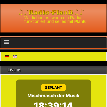
Wir lieben es, wenn ein Radio
funktioniert und sei es mit PlanB
Home
Radio
LIVE in
Infos
Podcast
An- / Abmelden