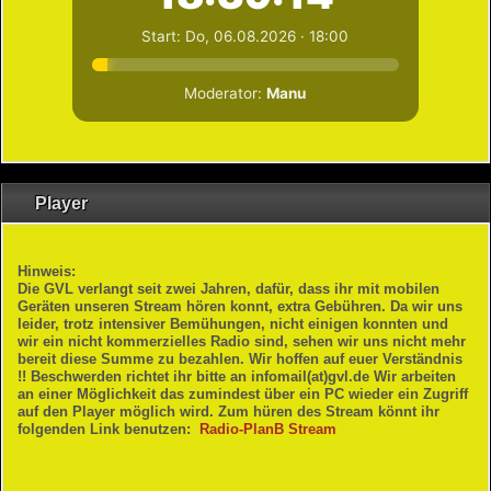
Player
Hinweis:
Die GVL verlangt seit zwei Jahren, dafür, dass ihr mit mobilen
Geräten unseren Stream hören konnt, extra Gebühren. Da wir uns
leider, trotz intensiver Bemühungen, nicht einigen konnten und
wir ein nicht kommerzielles Radio sind, sehen wir uns nicht mehr
bereit diese Summe zu bezahlen. Wir hoffen auf euer Verständnis
!! Beschwerden richtet ihr bitte an infomail(at)gvl.de Wir arbeiten
an einer Möglichkeit das zumindest über ein PC wieder ein Zugriff
auf den Player möglich wird. Zum hüren des Stream könnt ihr
folgenden Link benutzen:
Radio-PlanB Stream